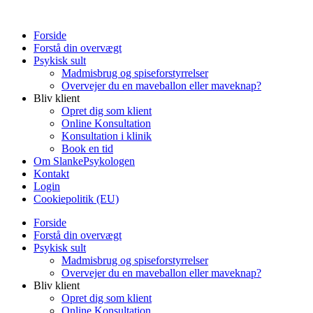
Forside
Forstå din overvægt
Psykisk sult
Madmisbrug og spiseforstyrrelser
Overvejer du en maveballon eller maveknap?
Bliv klient
Opret dig som klient
Online Konsultation
Konsultation i klinik
Book en tid
Om SlankePsykologen
Kontakt
Login
Cookiepolitik (EU)
Forside
Forstå din overvægt
Psykisk sult
Madmisbrug og spiseforstyrrelser
Overvejer du en maveballon eller maveknap?
Bliv klient
Opret dig som klient
Online Konsultation