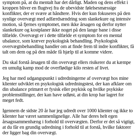
symptom på, at du mentalt har det dårligt. Maden og dens effekt i
kroppen bliver en flugtvej fra de ubevidste følelsesmæssige
konflikter, der er svære at håndtere. Hvis der kun fokuseres på den
synlige overvægt med adfærdsændring som slankekure og intensiv
motion, så fjernes symptomet, men ikke årsagen og derfor nytter
slankekure og kostplaner ikke noget på den lange bane i disse
tilfælde. Overvægt er i dette tilfælde et symptom for en mental
ubalance, som kræver psykologisk behandling. Psykologisk
overvægtsbehandling handler om at finde frem til indre konflikter, få
talt om dem og på den måde få hjælp til at komme videre.
Du skal forstå årsagen til din overvægt ellers risikerer du at kæmpe
en umulig kamp mod de overflødige kilo resten af livet.
Jeg har med udgangspunkt i udredningerne af overvægt hos mine
klienter udviklet en psykologisk udredningstest, der kan afklare om
din ubalance primært er fysisk eller psykisk og hvilke psykiske
problemstillinger, der kan have udløst, at din krop har lagret for
meget fedt.
Igennem de sidste 20 år har jeg udredt over 1000 klienter og ikke to
klienter har været sammenlignelige. Alle har deres helt egen
årsagssammenhæng i forhold til overvægten. Derfor er det så vigtigt,
at du får en grundig udredning i forhold til at forstå, hvilke faktorer
der ligger bag din overvægt.