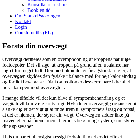
Konsultation i klinik
Book en tid
Om SlankePsykologen
Kontakt
Login
Cookiepolitik (EU)
Forstå din overvægt
Overvægt defineres som en overophobning af kroppens naturlige
fedtdepoter. Det vil sige, at kroppen på grund af en ubalance har
lagret for meget fedt. Den mest almindelige årsagsforklaring er, at
overvægten skyldes den fysiske ubalance med for højt kalorieindtag
og for lidt bevægelse. Diæt og motion er desværre bare ikke altid
nok i kampen mod overvægten.
I mange tilfælde vil det kun blive til symptombehandling og et
vægttab vil kun være kortvarigt. Hvis du er overvægtig og ønsker at
slanke dig er det vigtigt at finde frem til symptomets årsag og forstå,
at det er hjernen, der styrer din vægt. Overvægten sidder ikke på
maven eller på lårene, men i hjernens belønningssystem, som styrer
dine spisevaner.
Hvis du har et uhensigtsmæssigt forhold til mad er det ofte et