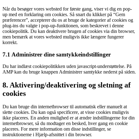
service
Når du besøger vores websted for første gang, viser vi dig en pop-
diverse
up med en forklaring om cookies. Så snart du klikker på “Gem
præferencer”, accepterer du os at bruge de kategorier af cookies og
plug-ins du valgte i pop-up-funktionen, som beskrevet i denne
cookiepolitik. Du kan deaktivere brugen af ​​cookies via din browser,
men bemærk at vores websted muligvis ikke længere fungerer
korrekt.
7.1 Administrer dine samtykkeindstillinger
Du har indlæst cookiepolitikken uden javascript-understøttelse. På
AMP kan du bruge knappen Administrer samtykke nederst på siden.
8. Aktivering/deaktivering og sletning af
cookies
Du kan bruge din internetbrowser til automatisk eller manuelt at
slette cookies. Du kan også specificere, at visse cookies muligvis
ikke placeres. En anden mulighed er at ændre indstillingerne for din
internetbrowser, så du modtager en besked, hver gang en cookie
placeres. For mere information om disse indstillinger, se
instruktionerne i Hjælp-afsnittet i din browser.