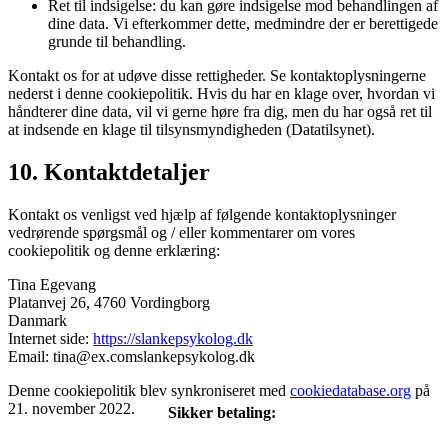
Ret til indsigelse: du kan gøre indsigelse mod behandlingen af
​​dine data. Vi efterkommer dette, medmindre der er berettigede
grunde til behandling.
Kontakt os for at udøve disse rettigheder. Se kontaktoplysningerne
nederst i denne cookiepolitik. Hvis du har en klage over, hvordan vi
håndterer dine data, vil vi gerne høre fra dig, men du har også ret til
at indsende en klage til tilsynsmyndigheden (Datatilsynet).
10. Kontaktdetaljer
Kontakt os venligst ved hjælp af følgende kontaktoplysninger
vedrørende spørgsmål og / eller kommentarer om vores
cookiepolitik og denne erklæring:
Tina Egevang
Platanvej 26, 4760 Vordingborg
Danmark
Internet side:
https://slankepsykolog.dk
Email:
tina@
ex.com
slankepsykolog.dk
Denne cookiepolitik blev synkroniseret med
cookiedatabase.org
på
21. november 2022.
Sikker betaling: