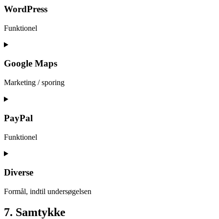
service
WordPress
divi-
(elegant-
Funktionel
themes)
Consent
to
service
Google Maps
wordpress
Marketing / sporing
Consent
to
service
PayPal
google-
maps
Funktionel
Consent
to
service
Diverse
paypal
Formål, indtil undersøgelsen
Consent
7. Samtykke
to