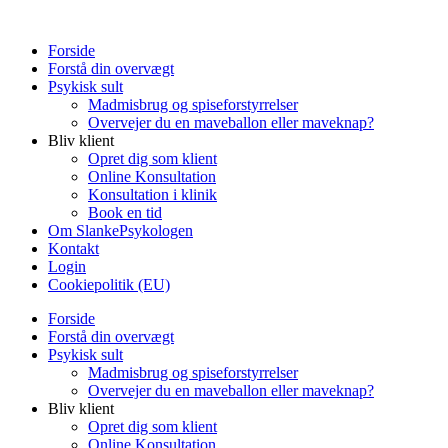
Forside
Forstå din overvægt
Psykisk sult
Madmisbrug og spiseforstyrrelser
Overvejer du en maveballon eller maveknap?
Bliv klient
Opret dig som klient
Online Konsultation
Konsultation i klinik
Book en tid
Om SlankePsykologen
Kontakt
Login
Cookiepolitik (EU)
Forside
Forstå din overvægt
Psykisk sult
Madmisbrug og spiseforstyrrelser
Overvejer du en maveballon eller maveknap?
Bliv klient
Opret dig som klient
Online Konsultation